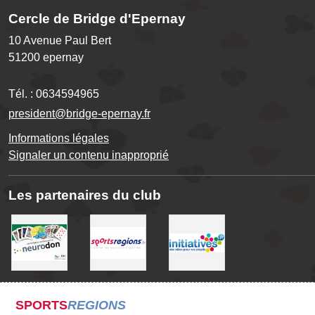
Cercle de Bridge d'Epernay
10 Avenue Paul Bert
51200
epernay
Tél. :
0634594965
president@bridge-epernay.fr
Informations légales
Signaler un contenu inapproprié
Les partenaires du club
SPORTS
REGIONS