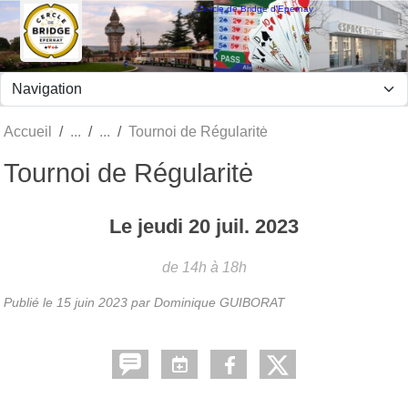
Panneau de gestion des cookies
Cercle de Bridge d'Epernay
Accueil
Tournoi de Régularitė
Tournoi de Régularitė
Le
jeudi
20
juil.
2023
de 14h à 18h
Publié le
15 juin 2023
par Dominique GUIBORAT